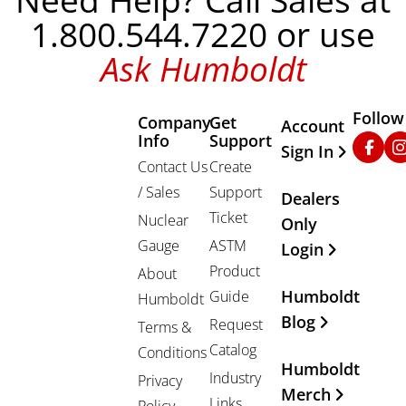
Need Help? Call Sales at
1.800.544.7220 or use
Ask Humboldt
Follow
Company
Get
Other Important
Account
Info
Support
Faceb
In
Sign In
Contact Us
Create
/ Sales
Support
Dealers
Ticket
Nuclear
Only
Gauge
ASTM
Login
Product
About
Humboldt
Guide
Humboldt
Blog
Request
Terms &
Catalog
Conditions
Humboldt
Industry
Privacy
Merch
Links