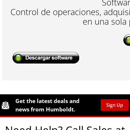
Softwa
Control de operaciones, adquis
en una sola
Site Footer
Humboldt Newsletter Signup
Get the latest deals and
Sign Up
news from Humboldt.