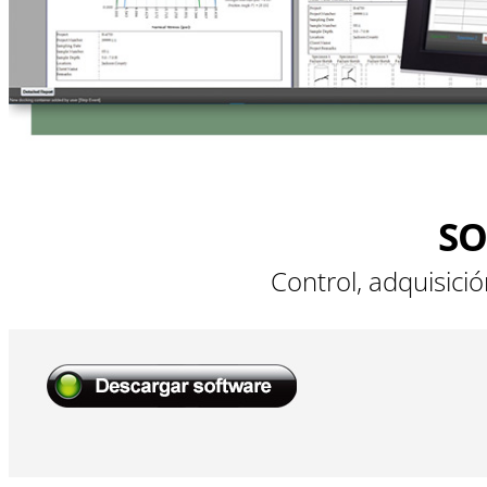
SO
Control, adquisici